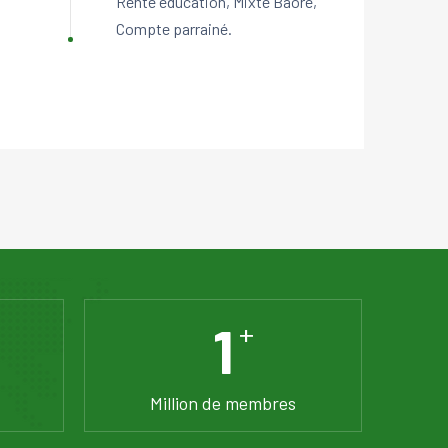
Rente éducation, Mixte Baoré,
Compte parrainé.
1
+
Million de membres