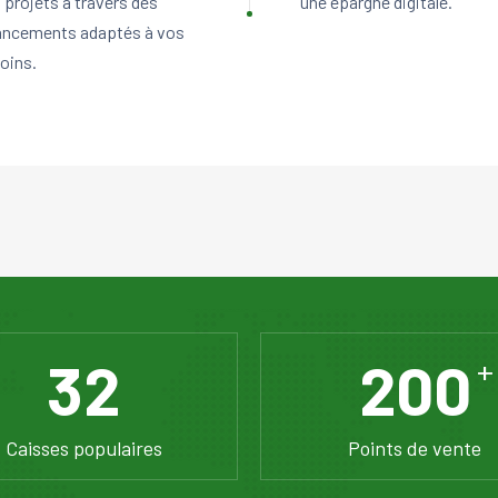
 projets à travers des
une épargne digitale.
ancements adaptés à vos
oins.
32
200
+
Caisses populaires
Points de vente