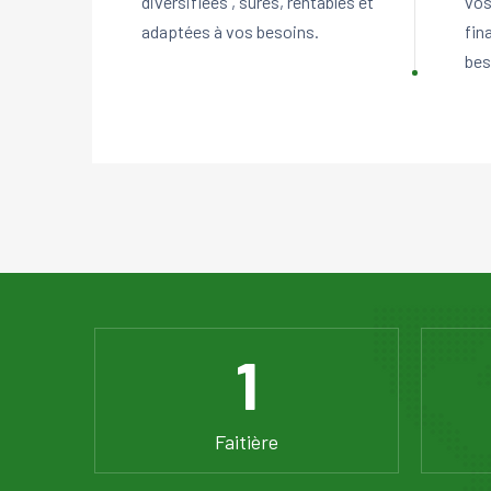
diversifiées , sûres, rentables et
vos
adaptées à vos besoins.
fin
bes
1
Faitière