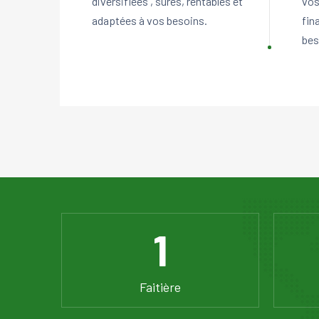
diversifiées , sûres, rentables et
vos
adaptées à vos besoins.
fin
bes
1
Faitière