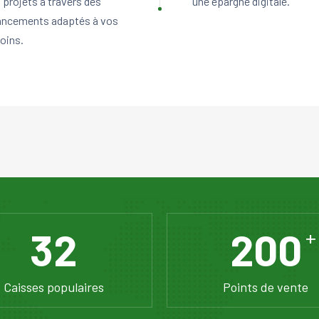
 projets à travers des
une épargne digitale.
ancements adaptés à vos
oins.
32
200
+
Caisses populaires
Points de vente