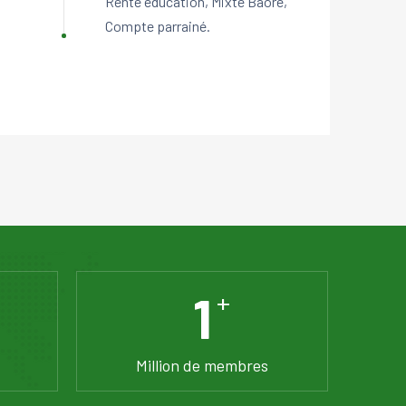
Rente éducation, Mixte Baoré,
Compte parrainé.
1
+
Million de membres